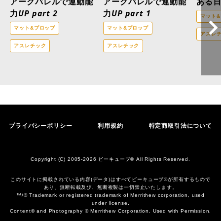
アークバレルで運動能
アークバレルで運動能
ある日
力UP part 2
力UP part 1
マット
マット&プロップ
マット&プロップ
アスレ
アスレチック
アスレチック
プライバシーポリシー
利用規約
特定商取引法について
Copyright (C) 2005-2026 ビーキューブ® All Rights Reserved.
このサイトに掲載されている内容(データ)はすべてビーキューブ®︎が所有するもので
あり、無断転載及び、無断複製は一切禁止いたします。
™/® Trademark or registered trademark of Merrithew corporation, used
under license.
Content© and Photography © Merrithew Corporation. Used with Permission.