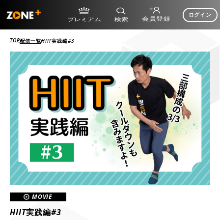
ログイン
TOP
配信一覧
HIIT実践編#3
MOVIE
HIIT実践編#3