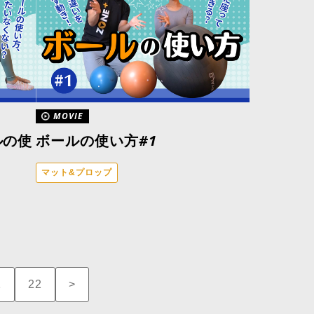
MOVIE
ルの使
ボールの使い方#1
マット&プロップ
1
22
>