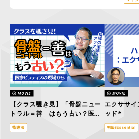
マイ
MOVIE
MOVIE
【クラス覗き見】「骨盤ニュー
エクササイ
トラル＝善」はもう古い？医療
ッド*
ピラティスの現場から。
指導法
初級/Essential