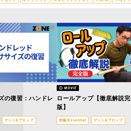
ンドセット
キャデラック
スタビリティチェア
バレル
プログラ
MOVIE
ズの復習：ハンドレ
ロールアップ【徹底解説完
版】
マット&プロップ
初級/Essential
マット&プロップ