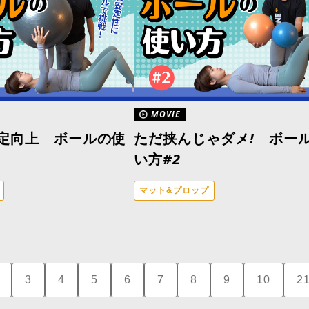
MOVIE
定向上 ボールの使
ただ挟んじゃダメ! ボー
い方#2
マット&プロップ
3
4
5
6
7
8
9
10
2