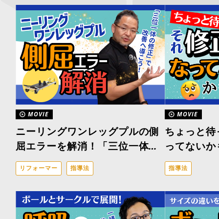
MOVIE
MOVIE
ニーリングワンレッグプルの側
ちょっと待
屈エラーを解消！「三位一体の
ってないか
修正」で改善へと導くアプロー
リフォーマー
指導法
指導法
チ