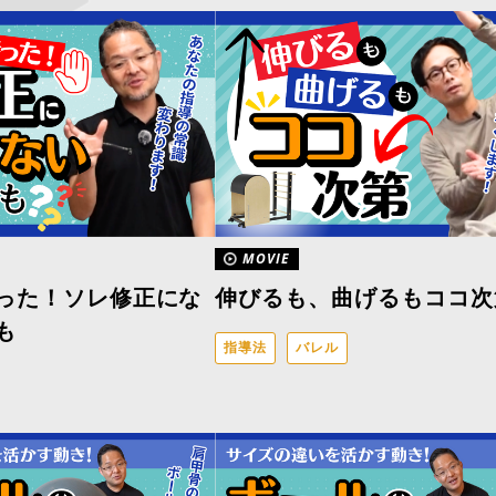
MOVIE
った！ソレ修正にな
伸びるも、曲げるもココ次
も
指導法
バレル