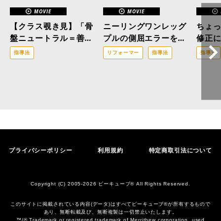
MOVIE
MOVIE
４
【クラス覗き見】「骨
ニーリングワンレッグ
ちょ
盤ニュートラル＝善」
プルの側屈エラーを解
修正
はもう古い？医療ピラ
消！「三位一体の修
指導法
リフォーマー
指導法
指導法
ティスの現場から。
正」で改善へと導くア
プローチ
プライバシーポリシー
利用規約
特定商取引法について
Copyright (C) 2005-2026 ビーキューブ® All Rights Reserved.
このサイトに掲載されている内容(データ)はすべてビーキューブ®︎が所有するもので
あり、無断転載及び、無断複製は一切禁止いたします。
™/® Trademark or registered trademark of Merrithew corporation, used