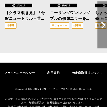
MOVIE
MOVIE
【クラス覗き見】「骨
ニーリングワンレッグ
ちょ
盤ニュートラル＝善」
プルの側屈エラーを解
修正
はもう古い？医療ピラ
消！「三位一体の修
指導法
リフォーマー
指導法
指導法
ティスの現場から。
正」で改善へと導くア
プローチ
プライバシーポリシー
利用規約
特定商取引法について
Copyright (C) 2005-2026 ビーキューブ® All Rights Reserved.
このサイトに掲載されている内容(データ)はすべてビーキューブ®︎が所有するもので
あり、無断転載及び、無断複製は一切禁止いたします。
™/® Trademark or registered trademark of Merrithew corporation, used