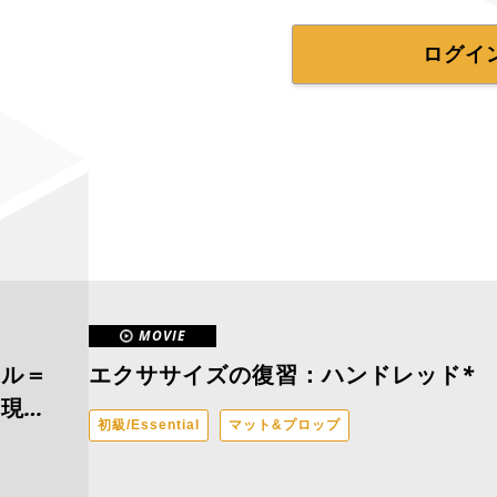
ログイ
MOVIE
ラル＝
エクササイズの復習：ハンドレッド*
の現場
初級/Essential
マット&プロップ