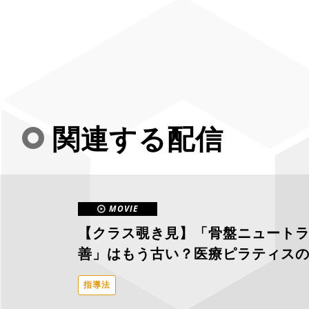
関連する配信
MOVIE
【クラス覗き見】「骨盤ニュート
善」はもう古い？医療ピラティス
ケア
から。
指導法