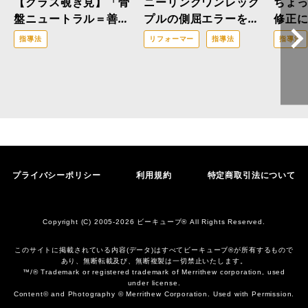
【クラス覗き見】「骨
ニーリングワンレッグ
ちょ
盤ニュートラル＝善」
プルの側屈エラーを解
修正
はもう古い？医療ピラ
消！「三位一体の修
指導法
リフォーマー
指導法
指導法
ティスの現場から。
正」で改善へと導くア
プローチ
プライバシーポリシー
利用規約
特定商取引法について
Copyright (C) 2005-2026 ビーキューブ® All Rights Reserved.
このサイトに掲載されている内容(データ)はすべてビーキューブ®︎が所有するもので
あり、無断転載及び、無断複製は一切禁止いたします。
™/® Trademark or registered trademark of Merrithew corporation, used
under license.
Content© and Photography © Merrithew Corporation. Used with Permission.