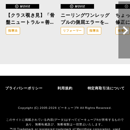
MOVIE
MOVIE
【クラス覗き見】「骨
ニーリングワンレッグ
ちょ
盤ニュートラル＝善」
プルの側屈エラーを解
修正
はもう古い？医療ピラ
消！「三位一体の修
指導法
リフォーマー
指導法
指導法
ティスの現場から。
正」で改善へと導くア
プローチ
プライバシーポリシー
利用規約
特定商取引法について
Copyright (C) 2005-2026 ビーキューブ® All Rights Reserved.
このサイトに掲載されている内容(データ)はすべてビーキューブ®︎が所有するもので
あり、無断転載及び、無断複製は一切禁止いたします。
™/® Trademark or registered trademark of Merrithew corporation, used