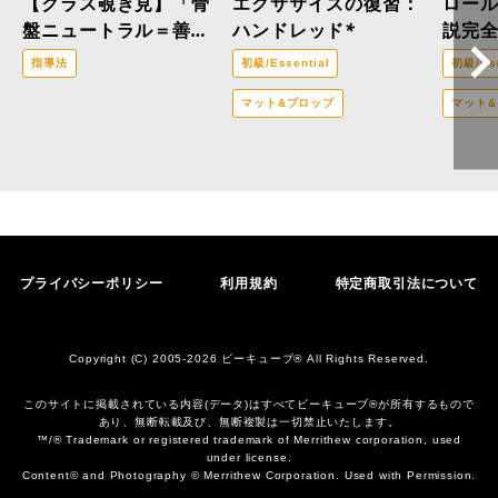
【クラス覗き見】「骨
エクササイズの復習：
ロー
盤ニュートラル＝善」
ハンドレッド*
説完
はもう古い？医療ピラ
指導法
初級/Essential
初級/Ess
ティスの現場から。
マット&プロップ
マット
プライバシーポリシー
利用規約
特定商取引法について
Copyright (C) 2005-2026 ビーキューブ® All Rights Reserved.
このサイトに掲載されている内容(データ)はすべてビーキューブ®︎が所有するもので
あり、無断転載及び、無断複製は一切禁止いたします。
™/® Trademark or registered trademark of Merrithew corporation, used
under license.
Content© and Photography © Merrithew Corporation. Used with Permission.