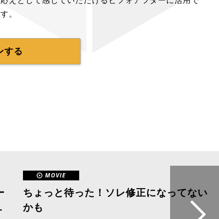
手応えとして感じていただけるビフォアフターに活用で
です。
ンする
MOVIE
ー
ちょっと待った！ソレ修正になってない
と
かも