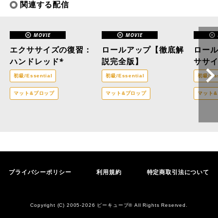
関連する配信
MOVIE
MOVIE
エクササイズの復習：
ロールアップ【徹底解
ロー
ハンドレッド*
説完全版】
ササ
初級/Essential
初級/Essential
初級/Ess
マット&プロップ
マット&プロップ
マット
プライバシーポリシー
利用規約
特定商取引法について
Copyright (C) 2005-2026 ビーキューブ® All Rights Reserved.