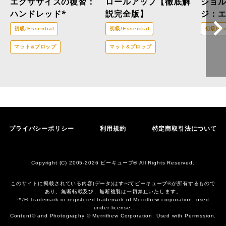
エクササイズの復習：
ロールアップ【徹底解
ショ
ハンドレッド*
説完全版】
ジ：
イン
初級/Essential
初級/Essential
初級/Ess
マット&プロップ
マット&プロップ
プライバシーポリシー
利用規約
特定商取引法について
Copyright (C) 2005-2026 ビーキューブ® All Rights Reserved.
このサイトに掲載されている内容(データ)はすべてビーキューブ®︎が所有するもので
あり、無断転載及び、無断複製は一切禁止いたします。
™/® Trademark or registered trademark of Merrithew corporation, used
under license.
Content© and Photography © Merrithew Corporation. Used with Permission.