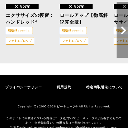
MOVIE
MOVIE
エクササイズの復習：
ロールアップ【徹底解
ロー
ハンドレッド*
説完全版】
ササ
初級/Essential
初級/Essential
初級/Ess
マット&プロップ
マット&プロップ
マット
プライバシーポリシー
利用規約
特定商取引法について
Copyright (C) 2005-2026 ビーキューブ® All Rights Reserved.
このサイトに掲載されている内容(データ)はすべてビーキューブ®︎が所有するもので
あり、無断転載及び、無断複製は一切禁止いたします。
™/® Trademark or registered trademark of Merrithew corporation, used