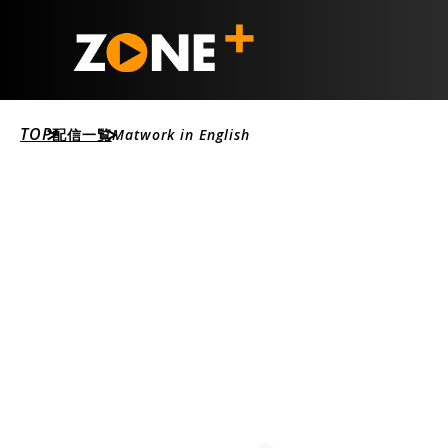
TOP
配信一覧
Matwork in English