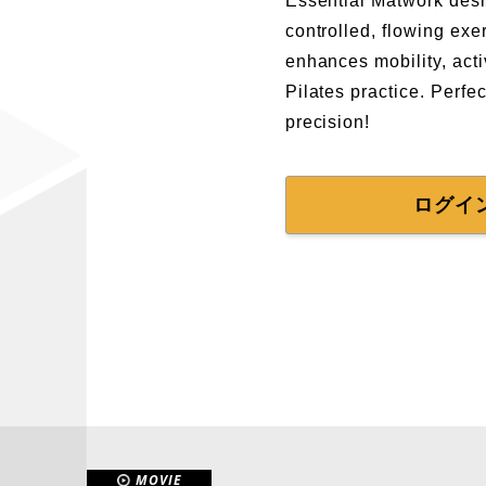
Essential Matwork desi
controlled, flowing exe
enhances mobility, acti
Pilates practice. Perfe
precision!
ログイ
MOVIE