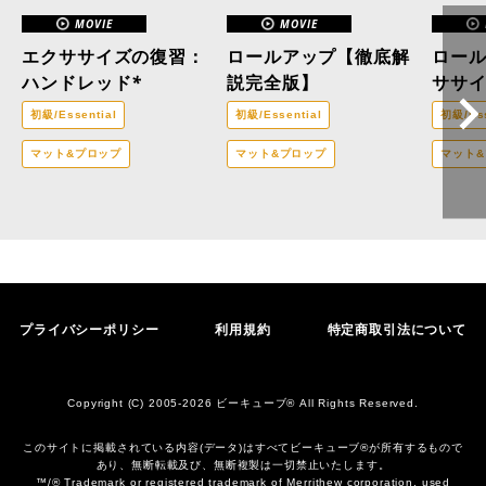
MOVIE
MOVIE
エクササイズの復習：
ロールアップ【徹底解
ロー
ハンドレッド*
説完全版】
ササ
初級/Essential
初級/Essential
初級/Ess
マット&プロップ
マット&プロップ
マット
プライバシーポリシー
利用規約
特定商取引法について
Copyright (C) 2005-2026 ビーキューブ® All Rights Reserved.
このサイトに掲載されている内容(データ)はすべてビーキューブ®︎が所有するもので
あり、無断転載及び、無断複製は一切禁止いたします。
™/® Trademark or registered trademark of Merrithew corporation, used