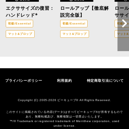
エクササイズの復習：
ロールアップ【徹底解
ロー
ハンドレッド*
説完全版】
ササ
初級/Essential
初級/Essential
初級/Ess
マット&プロップ
マット&プロップ
マット
プライバシーポリシー
利用規約
特定商取引法について
Copyright (C) 2005-2026 ビーキューブ® All Rights Reserved.
このサイトに掲載されている内容(データ)はすべてビーキューブ®︎が所有するもので
あり、無断転載及び、無断複製は一切禁止いたします。
™/® Trademark or registered trademark of Merrithew corporation, used
under license.