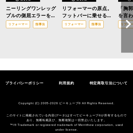
ニーリングワンレッグ
リフォーマーの原点。
「胸
プルの側屈エラーを解
フットバーに乗せる
を言
消！「三位一体の修
「あの部分」の正体と
スト
リフォーマー
指導法
リフォーマー
指導法
リフォ
正」で改善へと導くア
正しい踏み込み方
ンを成
プローチ
本ア
プライバシーポリシー
利用規約
特定商取引法について
Copyright (C) 2005-2026 ビーキューブ® All Rights Reserved.
このサイトに掲載されている内容(データ)はすべてビーキューブ®︎が所有するもので
あり、無断転載及び、無断複製は一切禁止いたします。
™/® Trademark or registered trademark of Merrithew corporation, used
under license.