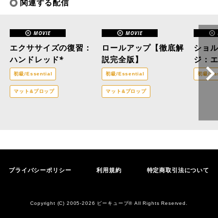
関連する配信
MOVIE
MOVIE
エクササイズの復習：
ロールアップ【徹底解
ショ
ハンドレッド*
説完全版】
ジ：
イン
初級/Essential
初級/Essential
初級/Ess
マット&プロップ
マット&プロップ
プライバシーポリシー
利用規約
特定商取引法について
Copyright (C) 2005-2026 ビーキューブ® All Rights Reserved.