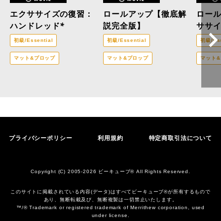
エクササイズの復習：
ロールアップ【徹底解
ロー
ハンドレッド*
説完全版】
ササ
初級/Essential
初級/Essential
初級/Ess
マット&プロップ
マット&プロップ
マット
プライバシーポリシー
利用規約
特定商取引法について
Copyright (C) 2005-2026 ビーキューブ® All Rights Reserved.
このサイトに掲載されている内容(データ)はすべてビーキューブ®︎が所有するもので
あり、無断転載及び、無断複製は一切禁止いたします。
™/® Trademark or registered trademark of Merrithew corporation, used
under license.