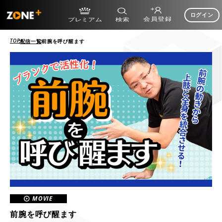
ログイン
TOP
配信一覧
前腕を呼び醒ます
MOVIE
前腕を呼び醒ます