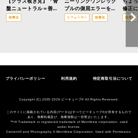
【クラス覗き見】「骨
ニーリングワンレッグ
ちょ
盤ニュートラル＝善」
プルの側屈エラーを解
修正
はもう古い？医療ピラ
消！「三位一体の修
指導法
リフォーマー
指導法
指導法
ティスの現場から。
正」で改善へと導くア
プローチ
プライバシーポリシー
利用規約
特定商取引法について
Copyright (C) 2005-2026 ビーキューブ® All Rights Reserved.
このサイトに掲載されている内容(データ)はすべてビーキューブ®︎が所有するもので
あり、無断転載及び、無断複製は一切禁止いたします。
™/® Trademark or registered trademark of Merrithew corporation, used
under license.
Content© and Photography © Merrithew Corporation. Used with Permission.