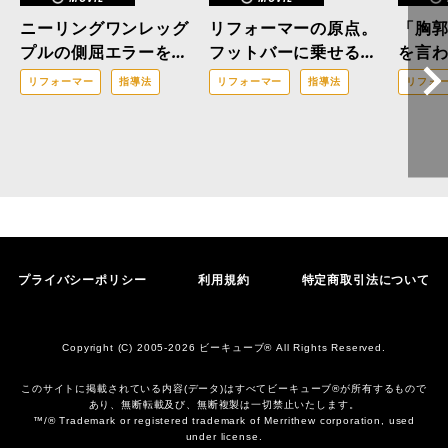
ニーリングワンレッグ
リフォーマーの原点。
「胸
プルの側屈エラーを解
フットバーに乗せる
を言
消！「三位一体の修
「あの部分」の正体と
スト
リフォーマー
指導法
リフォーマー
指導法
リフォ
正」で改善へと導くア
正しい踏み込み方
ンを成
プローチ
本ア
プライバシーポリシー
利用規約
特定商取引法について
Copyright (C) 2005-2026 ビーキューブ® All Rights Reserved.
このサイトに掲載されている内容(データ)はすべてビーキューブ®︎が所有するもので
あり、無断転載及び、無断複製は一切禁止いたします。
™/® Trademark or registered trademark of Merrithew corporation, used
under license.