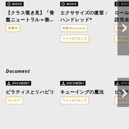
MOVIE
MOVIE
MOVI
【クラス覗き見】「骨
エクササイズの復習：
ロー
盤ニュートラル＝善」
ハンドレッド*
説完
はもう古い？医療ピラ
指導法
初級/Essential
初級/Ess
ティスの現場から。
マット&プロップ
マット
Document
DOCUMENT
DOCUMENT
DOC
ピラティスとリハビリ
キューイングの魔法
ピラ
リハビリ
マット&プロップ
リハビ