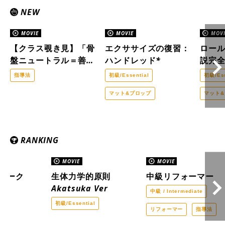
NEW
MOVIE
MOVIE
MOVI
【クラス覗き見】「骨
エクササイズの復習：
ロー
盤ニュートラル＝善」
ハンドレッド*
説完
はもう古い？医療ピラ
指導法
初級/Essential
初級/Ess
ティスの現場から。
マット&プロップ
マット
RANKING
MOVIE
MOVIE
ワーク
生体力学的原則
中級リフォーマー
Akatsuka Ver
l
中級 / Intermediate
初級/Essential
プ
リフォーマー
指導法